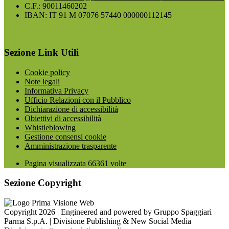
C.F.: 90011460202
IBAN: IT 91 M 07076 57440 000000112145
Sezione Link Utili
Cookie policy
Note legali
Informativa Privacy
Ufficio Relazioni con il Pubblico
Dichiarazione di accessibilità
Obiettivi di accessibilità
Whistleblowing
Gestione consensi cookie
Amministrazione trasparente
Pagina visualizzata
66361
volte
Sezione Copyright
Copyright 2026 | Engineered and powered by Gruppo Spaggiari
Parma S.p.A. | Divisione Publishing & New Social Media