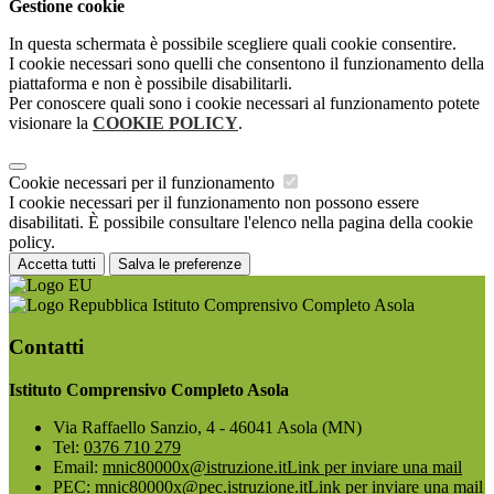
Gestione cookie
In questa schermata è possibile scegliere quali cookie consentire.
I cookie necessari sono quelli che consentono il funzionamento della
piattaforma e non è possibile disabilitarli.
Per conoscere quali sono i cookie necessari al funzionamento potete
visionare la
COOKIE POLICY
.
Cookie necessari per il funzionamento
I cookie necessari per il funzionamento non possono essere
disabilitati. È possibile consultare l'elenco nella pagina della cookie
policy.
Accetta tutti
Salva le preferenze
Istituto Comprensivo Completo Asola
Contatti
Istituto Comprensivo Completo Asola
Via Raffaello Sanzio, 4 - 46041 Asola (MN)
Tel:
0376 710 279
Email:
mnic80000x@istruzione.it
Link per inviare una mail
PEC:
mnic80000x@pec.istruzione.it
Link per inviare una mail