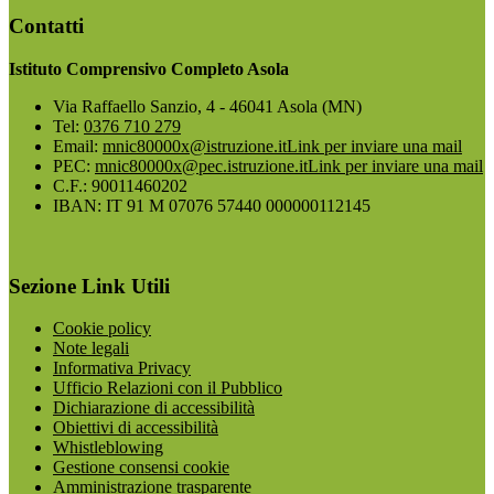
Contatti
Istituto Comprensivo Completo Asola
Via Raffaello Sanzio, 4 - 46041 Asola (MN)
Tel:
0376 710 279
Email:
mnic80000x@istruzione.it
Link per inviare una mail
PEC:
mnic80000x@pec.istruzione.it
Link per inviare una mail
C.F.: 90011460202
IBAN: IT 91 M 07076 57440 000000112145
Sezione Link Utili
Cookie policy
Note legali
Informativa Privacy
Ufficio Relazioni con il Pubblico
Dichiarazione di accessibilità
Obiettivi di accessibilità
Whistleblowing
Gestione consensi cookie
Amministrazione trasparente