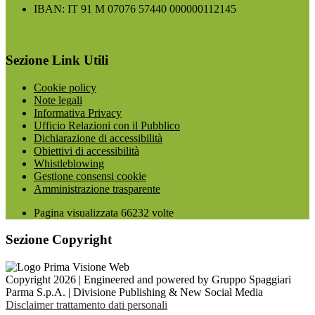
IBAN: IT 91 M 07076 57440 000000112145
Sezione Link Utili
Cookie policy
Note legali
Informativa Privacy
Ufficio Relazioni con il Pubblico
Dichiarazione di accessibilità
Obiettivi di accessibilità
Whistleblowing
Gestione consensi cookie
Amministrazione trasparente
Pagina visualizzata
66232
volte
Sezione Copyright
Copyright 2026 | Engineered and powered by Gruppo Spaggiari
Parma S.p.A. | Divisione Publishing & New Social Media
Disclaimer trattamento dati personali