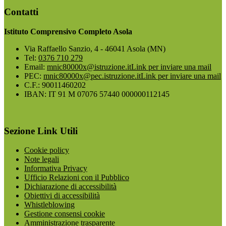
Contatti
Istituto Comprensivo Completo Asola
Via Raffaello Sanzio, 4 - 46041 Asola (MN)
Tel:
0376 710 279
Email:
mnic80000x@istruzione.it
Link per inviare una mail
PEC:
mnic80000x@pec.istruzione.it
Link per inviare una mail
C.F.: 90011460202
IBAN: IT 91 M 07076 57440 000000112145
Sezione Link Utili
Cookie policy
Note legali
Informativa Privacy
Ufficio Relazioni con il Pubblico
Dichiarazione di accessibilità
Obiettivi di accessibilità
Whistleblowing
Gestione consensi cookie
Amministrazione trasparente