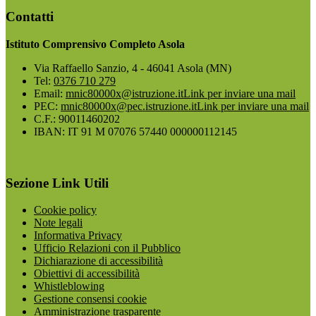
Contatti
Istituto Comprensivo Completo Asola
Via Raffaello Sanzio, 4 - 46041 Asola (MN)
Tel:
0376 710 279
Email:
mnic80000x@istruzione.it
Link per inviare una mail
PEC:
mnic80000x@pec.istruzione.it
Link per inviare una mail
C.F.: 90011460202
IBAN: IT 91 M 07076 57440 000000112145
Sezione Link Utili
Cookie policy
Note legali
Informativa Privacy
Ufficio Relazioni con il Pubblico
Dichiarazione di accessibilità
Obiettivi di accessibilità
Whistleblowing
Gestione consensi cookie
Amministrazione trasparente