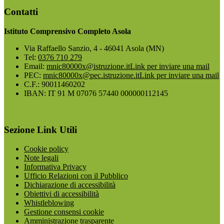
Contatti
Istituto Comprensivo Completo Asola
Via Raffaello Sanzio, 4 - 46041 Asola (MN)
Tel:
0376 710 279
Email:
mnic80000x@istruzione.it
Link per inviare una mail
PEC:
mnic80000x@pec.istruzione.it
Link per inviare una mail
C.F.: 90011460202
IBAN: IT 91 M 07076 57440 000000112145
Sezione Link Utili
Cookie policy
Note legali
Informativa Privacy
Ufficio Relazioni con il Pubblico
Dichiarazione di accessibilità
Obiettivi di accessibilità
Whistleblowing
Gestione consensi cookie
Amministrazione trasparente