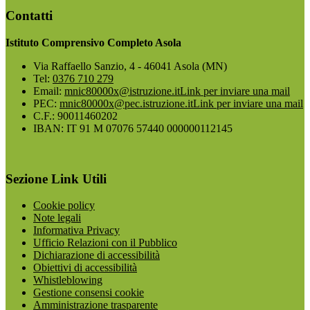
Contatti
Istituto Comprensivo Completo Asola
Via Raffaello Sanzio, 4 - 46041 Asola (MN)
Tel:
0376 710 279
Email:
mnic80000x@istruzione.it
Link per inviare una mail
PEC:
mnic80000x@pec.istruzione.it
Link per inviare una mail
C.F.: 90011460202
IBAN: IT 91 M 07076 57440 000000112145
Sezione Link Utili
Cookie policy
Note legali
Informativa Privacy
Ufficio Relazioni con il Pubblico
Dichiarazione di accessibilità
Obiettivi di accessibilità
Whistleblowing
Gestione consensi cookie
Amministrazione trasparente