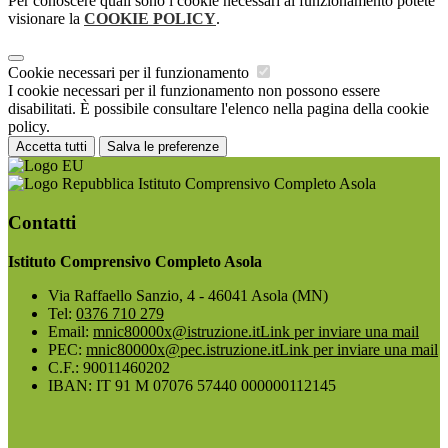
Per conoscere quali sono i cookie necessari al funzionamento potete
visionare la
COOKIE POLICY
.
Cookie necessari per il funzionamento
I cookie necessari per il funzionamento non possono essere
disabilitati. È possibile consultare l'elenco nella pagina della cookie
policy.
Accetta tutti
Salva le preferenze
Istituto Comprensivo Completo Asola
Contatti
Istituto Comprensivo Completo Asola
Via Raffaello Sanzio, 4 - 46041 Asola (MN)
Tel:
0376 710 279
Email:
mnic80000x@istruzione.it
Link per inviare una mail
PEC:
mnic80000x@pec.istruzione.it
Link per inviare una mail
C.F.: 90011460202
IBAN: IT 91 M 07076 57440 000000112145