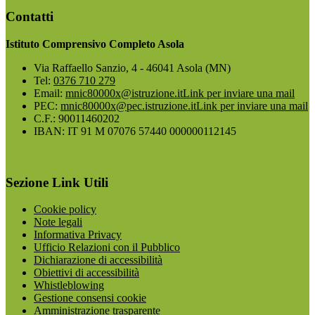
Contatti
Istituto Comprensivo Completo Asola
Via Raffaello Sanzio, 4 - 46041 Asola (MN)
Tel:
0376 710 279
Email:
mnic80000x@istruzione.it
Link per inviare una mail
PEC:
mnic80000x@pec.istruzione.it
Link per inviare una mail
C.F.: 90011460202
IBAN: IT 91 M 07076 57440 000000112145
Sezione Link Utili
Cookie policy
Note legali
Informativa Privacy
Ufficio Relazioni con il Pubblico
Dichiarazione di accessibilità
Obiettivi di accessibilità
Whistleblowing
Gestione consensi cookie
Amministrazione trasparente