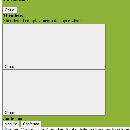
Chiudi
Attendere...
Attendere il completamento dell'operazione...
Chiudi
Chiudi
Conferma
Annulla
Conferma
Istituto Comprensivo Comp