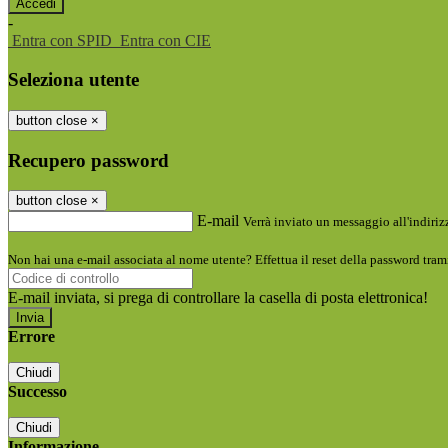
-
Entra con SPID
Entra con CIE
Seleziona utente
button close
×
Recupero password
button close
×
E-mail
Verrà inviato un messaggio all'indirizz
Non hai una e-mail associata al nome utente? Effettua il reset della password tram
E-mail inviata, si prega di controllare la casella di posta elettronica!
Errore
Chiudi
Successo
Chiudi
Informazione