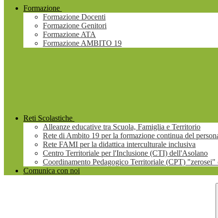
Formazione
Formazione Docenti
Formazione Genitori
Formazione ATA
Formazione AMBITO 19
Reti Scolastiche
Alleanze educative tra Scuola, Famiglia e Territorio
Rete di Ambito 19 per la formazione continua del persona
Rete FAMI per la didattica interculturale inclusiva
Centro Territoriale per l'Inclusione (CTI) dell'Asolano
Coordinamento Pedagogico Territoriale (CPT) "zerosei" 
Comunica con noi