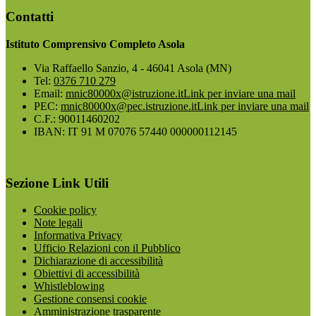
Contatti
Istituto Comprensivo Completo Asola
Via Raffaello Sanzio, 4 - 46041 Asola (MN)
Tel:
0376 710 279
Email:
mnic80000x@istruzione.it
Link per inviare una mail
PEC:
mnic80000x@pec.istruzione.it
Link per inviare una mail
C.F.: 90011460202
IBAN: IT 91 M 07076 57440 000000112145
Sezione Link Utili
Cookie policy
Note legali
Informativa Privacy
Ufficio Relazioni con il Pubblico
Dichiarazione di accessibilità
Obiettivi di accessibilità
Whistleblowing
Gestione consensi cookie
Amministrazione trasparente