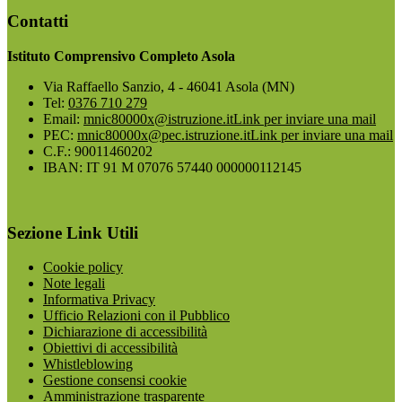
Contatti
Istituto Comprensivo Completo Asola
Via Raffaello Sanzio, 4 - 46041 Asola (MN)
Tel:
0376 710 279
Email:
mnic80000x@istruzione.it
Link per inviare una mail
PEC:
mnic80000x@pec.istruzione.it
Link per inviare una mail
C.F.: 90011460202
IBAN: IT 91 M 07076 57440 000000112145
Sezione Link Utili
Cookie policy
Note legali
Informativa Privacy
Ufficio Relazioni con il Pubblico
Dichiarazione di accessibilità
Obiettivi di accessibilità
Whistleblowing
Gestione consensi cookie
Amministrazione trasparente