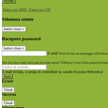
-
Entra con SPID
Entra con CIE
Seleziona utente
button close
×
Recupero password
button close
×
E-mail
Verrà inviato un messaggio all'indirizz
Non hai una e-mail associata al nome utente? Effettua il reset della password tram
E-mail inviata, si prega di controllare la casella di posta elettronica!
Errore
Chiudi
Successo
Chiudi
Informazione