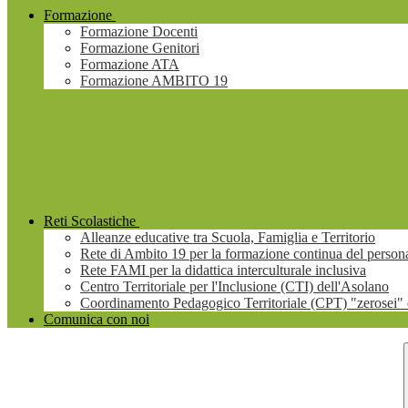
Formazione
Formazione Docenti
Formazione Genitori
Formazione ATA
Formazione AMBITO 19
Reti Scolastiche
Alleanze educative tra Scuola, Famiglia e Territorio
Rete di Ambito 19 per la formazione continua del persona
Rete FAMI per la didattica interculturale inclusiva
Centro Territoriale per l'Inclusione (CTI) dell'Asolano
Coordinamento Pedagogico Territoriale (CPT) "zerosei" 
Comunica con noi