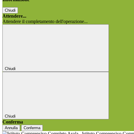
Chiudi
Attendere...
Attendere il completamento dell'operazione...
Chiudi
Chiudi
Conferma
Annulla
Conferma
Istituto Comprensivo Comp