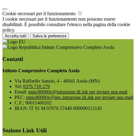
Cookie necessari per il funzionamento
I cookie necessari per il funzionamento non possono essere
disabilitati. È possibile consultare l'elenco nella pagina della cookie
policy.
Accetta tutti
Salva le preferenze
Istituto Comprensivo Completo Asola
Contatti
Istituto Comprensivo Completo Asola
Via Raffaello Sanzio, 4 - 46041 Asola (MN)
Tel:
0376 710 279
Email:
mnic80000x@istruzione.it
Link per inviare una mail
PEC:
mnic80000x@pec.istruzione.it
Link per inviare una mail
C.F.: 90011460202
IBAN: IT 91 M 07076 57440 000000112145
Sezione Link Utili