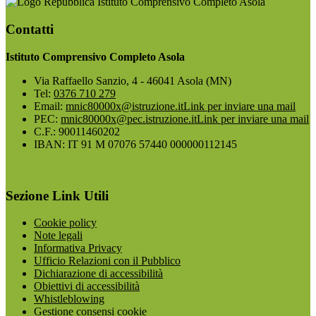
Istituto Comprensivo Completo Asola
Contatti
Istituto Comprensivo Completo Asola
Via Raffaello Sanzio, 4 - 46041 Asola (MN)
Tel:
0376 710 279
Email:
mnic80000x@istruzione.it
Link per inviare una mail
PEC:
mnic80000x@pec.istruzione.it
Link per inviare una mail
C.F.: 90011460202
IBAN: IT 91 M 07076 57440 000000112145
Sezione Link Utili
Cookie policy
Note legali
Informativa Privacy
Ufficio Relazioni con il Pubblico
Dichiarazione di accessibilità
Obiettivi di accessibilità
Whistleblowing
Gestione consensi cookie