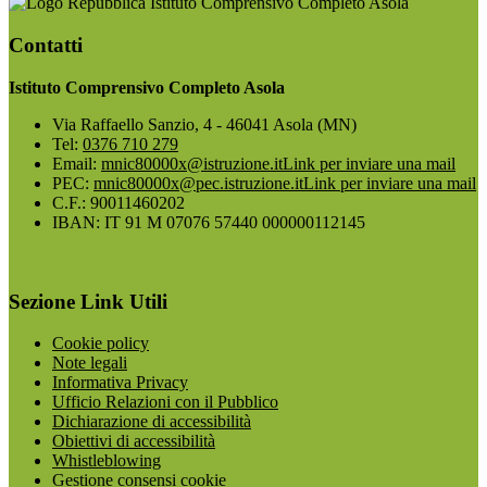
Istituto Comprensivo Completo Asola
Contatti
Istituto Comprensivo Completo Asola
Via Raffaello Sanzio, 4 - 46041 Asola (MN)
Tel:
0376 710 279
Email:
mnic80000x@istruzione.it
Link per inviare una mail
PEC:
mnic80000x@pec.istruzione.it
Link per inviare una mail
C.F.: 90011460202
IBAN: IT 91 M 07076 57440 000000112145
Sezione Link Utili
Cookie policy
Note legali
Informativa Privacy
Ufficio Relazioni con il Pubblico
Dichiarazione di accessibilità
Obiettivi di accessibilità
Whistleblowing
Gestione consensi cookie