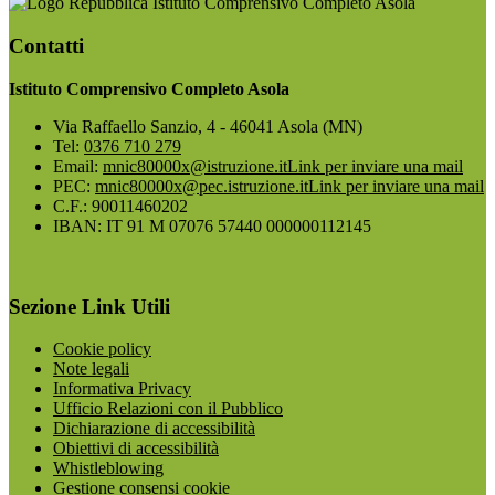
Istituto Comprensivo Completo Asola
Contatti
Istituto Comprensivo Completo Asola
Via Raffaello Sanzio, 4 - 46041 Asola (MN)
Tel:
0376 710 279
Email:
mnic80000x@istruzione.it
Link per inviare una mail
PEC:
mnic80000x@pec.istruzione.it
Link per inviare una mail
C.F.: 90011460202
IBAN: IT 91 M 07076 57440 000000112145
Sezione Link Utili
Cookie policy
Note legali
Informativa Privacy
Ufficio Relazioni con il Pubblico
Dichiarazione di accessibilità
Obiettivi di accessibilità
Whistleblowing
Gestione consensi cookie