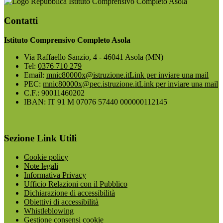
Istituto Comprensivo Completo Asola
Contatti
Istituto Comprensivo Completo Asola
Via Raffaello Sanzio, 4 - 46041 Asola (MN)
Tel:
0376 710 279
Email:
mnic80000x@istruzione.it
Link per inviare una mail
PEC:
mnic80000x@pec.istruzione.it
Link per inviare una mail
C.F.: 90011460202
IBAN: IT 91 M 07076 57440 000000112145
Sezione Link Utili
Cookie policy
Note legali
Informativa Privacy
Ufficio Relazioni con il Pubblico
Dichiarazione di accessibilità
Obiettivi di accessibilità
Whistleblowing
Gestione consensi cookie