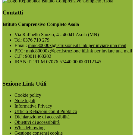
Istituto Comprensivo Completo Asola
Contatti
Istituto Comprensivo Completo Asola
Via Raffaello Sanzio, 4 - 46041 Asola (MN)
Tel:
0376 710 279
Email:
mnic80000x@istruzione.it
Link per inviare una mail
PEC:
mnic80000x@pec.istruzione.it
Link per inviare una mail
C.F.: 90011460202
IBAN: IT 91 M 07076 57440 000000112145
Sezione Link Utili
Cookie policy
Note legali
Informativa Privacy
Ufficio Relazioni con il Pubblico
Dichiarazione di accessibilità
Obiettivi di accessibilità
Whistleblowing
Gestione consensi cookie