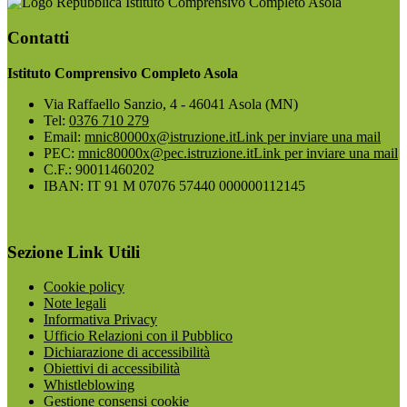
Istituto Comprensivo Completo Asola
Contatti
Istituto Comprensivo Completo Asola
Via Raffaello Sanzio, 4 - 46041 Asola (MN)
Tel:
0376 710 279
Email:
mnic80000x@istruzione.it
Link per inviare una mail
PEC:
mnic80000x@pec.istruzione.it
Link per inviare una mail
C.F.: 90011460202
IBAN: IT 91 M 07076 57440 000000112145
Sezione Link Utili
Cookie policy
Note legali
Informativa Privacy
Ufficio Relazioni con il Pubblico
Dichiarazione di accessibilità
Obiettivi di accessibilità
Whistleblowing
Gestione consensi cookie