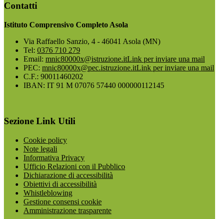
Contatti
Istituto Comprensivo Completo Asola
Via Raffaello Sanzio, 4 - 46041 Asola (MN)
Tel:
0376 710 279
Email:
mnic80000x@istruzione.it
Link per inviare una mail
PEC:
mnic80000x@pec.istruzione.it
Link per inviare una mail
C.F.: 90011460202
IBAN: IT 91 M 07076 57440 000000112145
Sezione Link Utili
Cookie policy
Note legali
Informativa Privacy
Ufficio Relazioni con il Pubblico
Dichiarazione di accessibilità
Obiettivi di accessibilità
Whistleblowing
Gestione consensi cookie
Amministrazione trasparente