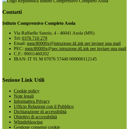
Istituto Comprensivo Completo Asola
Contatti
Istituto Comprensivo Completo Asola
Via Raffaello Sanzio, 4 - 46041 Asola (MN)
Tel:
0376 710 279
Email:
mnic80000x@istruzione.it
Link per inviare una mail
PEC:
mnic80000x@pec.istruzione.it
Link per inviare una mail
C.F.: 90011460202
IBAN: IT 91 M 07076 57440 000000112145
Sezione Link Utili
Cookie policy
Note legali
Informativa Privacy
Ufficio Relazioni con il Pubblico
Dichiarazione di accessibilità
Obiettivi di accessibilità
Whistleblowing
Gestione consensi cookie