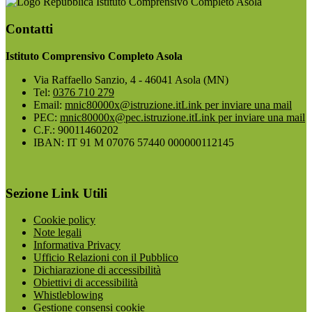
Istituto Comprensivo Completo Asola
Contatti
Istituto Comprensivo Completo Asola
Via Raffaello Sanzio, 4 - 46041 Asola (MN)
Tel:
0376 710 279
Email:
mnic80000x@istruzione.it
Link per inviare una mail
PEC:
mnic80000x@pec.istruzione.it
Link per inviare una mail
C.F.: 90011460202
IBAN: IT 91 M 07076 57440 000000112145
Sezione Link Utili
Cookie policy
Note legali
Informativa Privacy
Ufficio Relazioni con il Pubblico
Dichiarazione di accessibilità
Obiettivi di accessibilità
Whistleblowing
Gestione consensi cookie