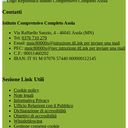
Istituto Comprensivo Completo Asola
Contatti
Istituto Comprensivo Completo Asola
Via Raffaello Sanzio, 4 - 46041 Asola (MN)
Tel:
0376 710 279
Email:
mnic80000x@istruzione.it
Link per inviare una mail
PEC:
mnic80000x@pec.istruzione.it
Link per inviare una mail
C.F.: 90011460202
IBAN: IT 91 M 07076 57440 000000112145
Sezione Link Utili
Cookie policy
Note legali
Informativa Privacy
Ufficio Relazioni con il Pubblico
Dichiarazione di accessibilità
Obiettivi di accessibilità
Whistleblowing
Gestione consensi cookie