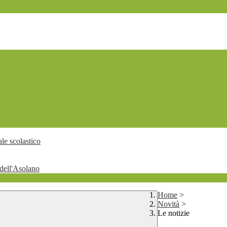
le scolastico
dell'Asolano
Home
>
Novità
>
Le notizie