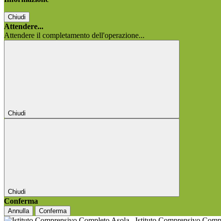
Chiudi
Attendere...
Attendere il completamento dell'operazione...
Chiudi
Chiudi
Conferma
Annulla
Conferma
Istituto Comprensivo Comp