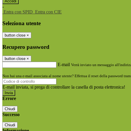
-
Entra con SPID
Entra con CIE
Seleziona utente
button close
×
Recupero password
button close
×
E-mail
Verrà inviato un messaggio all'indirizz
Non hai una e-mail associata al nome utente? Effettua il reset della password tram
E-mail inviata, si prega di controllare la casella di posta elettronica!
Errore
Chiudi
Successo
Chiudi
Informazione