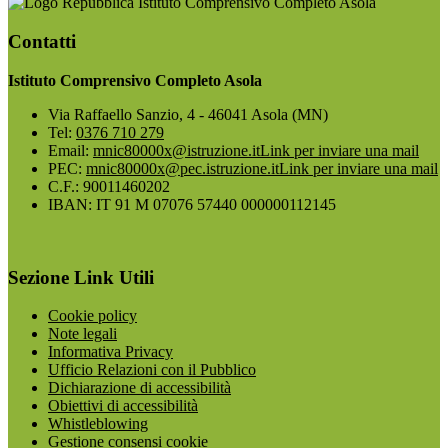
Istituto Comprensivo Completo Asola
Contatti
Istituto Comprensivo Completo Asola
Via Raffaello Sanzio, 4 - 46041 Asola (MN)
Tel:
0376 710 279
Email:
mnic80000x@istruzione.it
Link per inviare una mail
PEC:
mnic80000x@pec.istruzione.it
Link per inviare una mail
C.F.: 90011460202
IBAN: IT 91 M 07076 57440 000000112145
Sezione Link Utili
Cookie policy
Note legali
Informativa Privacy
Ufficio Relazioni con il Pubblico
Dichiarazione di accessibilità
Obiettivi di accessibilità
Whistleblowing
Gestione consensi cookie