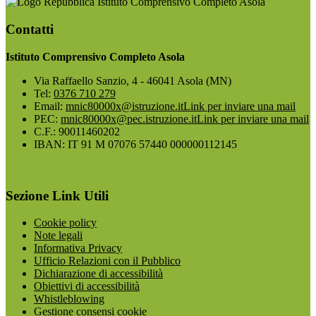
Istituto Comprensivo Completo Asola
Contatti
Istituto Comprensivo Completo Asola
Via Raffaello Sanzio, 4 - 46041 Asola (MN)
Tel:
0376 710 279
Email:
mnic80000x@istruzione.it
Link per inviare una mail
PEC:
mnic80000x@pec.istruzione.it
Link per inviare una mail
C.F.: 90011460202
IBAN: IT 91 M 07076 57440 000000112145
Sezione Link Utili
Cookie policy
Note legali
Informativa Privacy
Ufficio Relazioni con il Pubblico
Dichiarazione di accessibilità
Obiettivi di accessibilità
Whistleblowing
Gestione consensi cookie