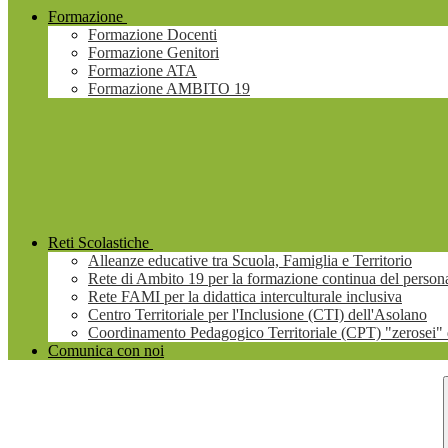
Formazione
Formazione Docenti
Formazione Genitori
Formazione ATA
Formazione AMBITO 19
Reti Scolastiche
Alleanze educative tra Scuola, Famiglia e Territorio
Rete di Ambito 19 per la formazione continua del persona
Rete FAMI per la didattica interculturale inclusiva
Centro Territoriale per l'Inclusione (CTI) dell'Asolano
Coordinamento Pedagogico Territoriale (CPT) "zerosei" 
Comunica con noi