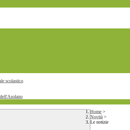
le scolastico
dell'Asolano
Home
>
Novità
>
Le notizie