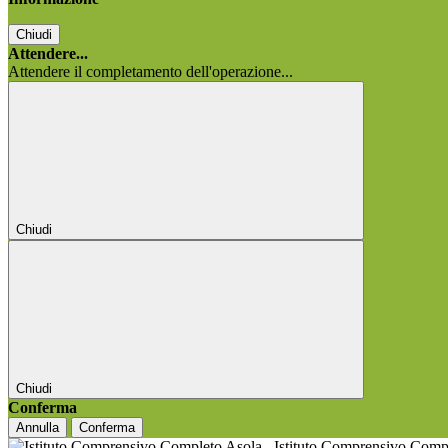
Chiudi
Attendere...
Attendere il completamento dell'operazione...
Chiudi
Chiudi
Conferma
Annulla
Conferma
Istituto Comprensivo Comp