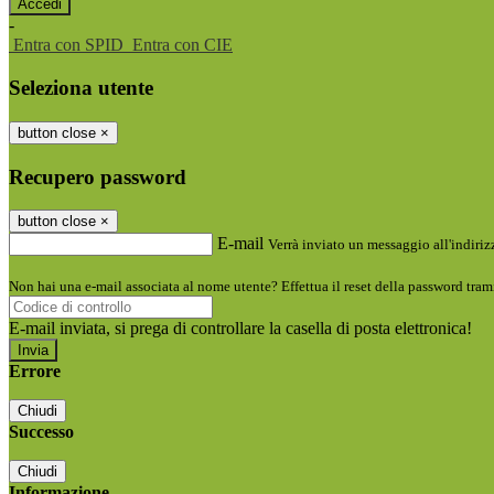
-
Entra con SPID
Entra con CIE
Seleziona utente
button close
×
Recupero password
button close
×
E-mail
Verrà inviato un messaggio all'indirizz
Non hai una e-mail associata al nome utente? Effettua il reset della password tram
E-mail inviata, si prega di controllare la casella di posta elettronica!
Errore
Chiudi
Successo
Chiudi
Informazione