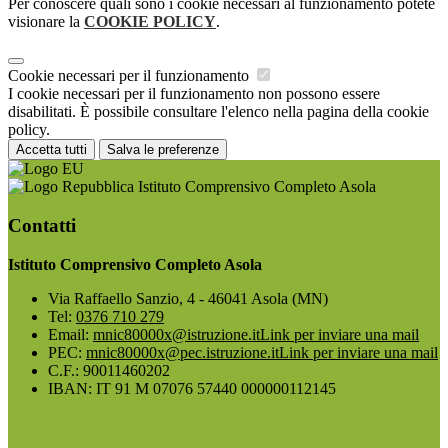
Per conoscere quali sono i cookie necessari al funzionamento potete
visionare la
COOKIE POLICY
.
Cookie necessari per il funzionamento
I cookie necessari per il funzionamento non possono essere
disabilitati. È possibile consultare l'elenco nella pagina della cookie
policy.
Accetta tutti
Salva le preferenze
Istituto Comprensivo Completo Asola
Contatti
Istituto Comprensivo Completo Asola
Via Raffaello Sanzio, 4 - 46041 Asola (MN)
Tel:
0376 710 279
Email:
mnic80000x@istruzione.it
Link per inviare una mail
PEC:
mnic80000x@pec.istruzione.it
Link per inviare una mail
C.F.: 90011460202
IBAN: IT 91 M 07076 57440 000000112145