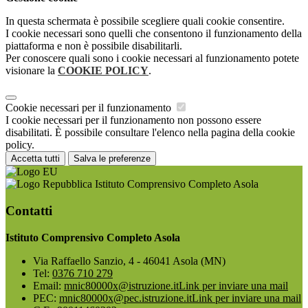
In questa schermata è possibile scegliere quali cookie consentire.
I cookie necessari sono quelli che consentono il funzionamento della
piattaforma e non è possibile disabilitarli.
Per conoscere quali sono i cookie necessari al funzionamento potete
visionare la
COOKIE POLICY
.
Cookie necessari per il funzionamento
I cookie necessari per il funzionamento non possono essere
disabilitati. È possibile consultare l'elenco nella pagina della cookie
policy.
Accetta tutti
Salva le preferenze
Istituto Comprensivo Completo Asola
Contatti
Istituto Comprensivo Completo Asola
Via Raffaello Sanzio, 4 - 46041 Asola (MN)
Tel:
0376 710 279
Email:
mnic80000x@istruzione.it
Link per inviare una mail
PEC:
mnic80000x@pec.istruzione.it
Link per inviare una mail