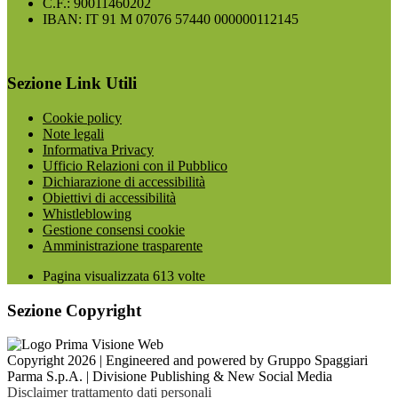
C.F.: 90011460202
IBAN: IT 91 M 07076 57440 000000112145
Sezione Link Utili
Cookie policy
Note legali
Informativa Privacy
Ufficio Relazioni con il Pubblico
Dichiarazione di accessibilità
Obiettivi di accessibilità
Whistleblowing
Gestione consensi cookie
Amministrazione trasparente
Pagina visualizzata
613
volte
Sezione Copyright
Copyright 2026 | Engineered and powered by Gruppo Spaggiari
Parma S.p.A. | Divisione Publishing & New Social Media
Disclaimer trattamento dati personali