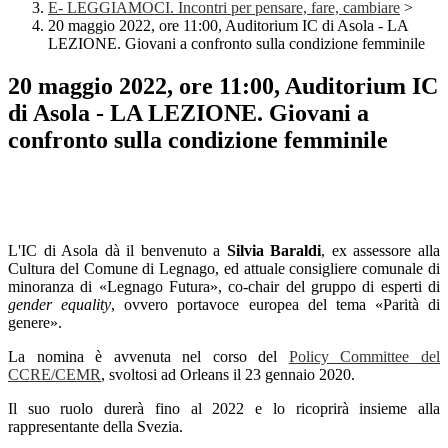
E- LEGGIAMOCI. Incontri per pensare, fare, cambiare
>
20 maggio 2022, ore 11:00, Auditorium IC di Asola - LA
LEZIONE. Giovani a confronto sulla condizione femminile
20 maggio 2022, ore 11:00, Auditorium IC
di Asola - LA LEZIONE. Giovani a
confronto sulla condizione femminile
L'IC di Asola dà il
benvenuto a
Silvia Baraldi
,
ex assessore alla
Cultura del Comune di Legnago, ed attuale consigliere comunale di
minoranza di «Legnago Futura»,
co-chair del gruppo di esperti di
gender equality
, ovvero portavoce europea del
tema «Parità di
genere».
La nomina è avvenuta nel corso del
Policy Committee del
CCRE/CEMR
, svoltosi ad Orleans il 23 gennaio 2020.
Il suo ruolo durerà fino al 2022 e lo ricoprirà insieme alla
rappresentante della Svezia.