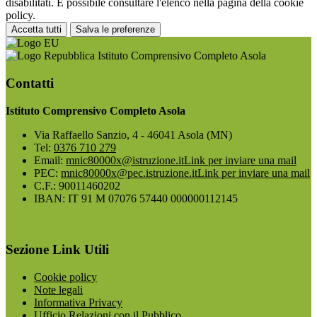
disabilitati. È possibile consultare l'elenco nella pagina della cookie
policy.
Accetta tutti
Salva le preferenze
Istituto Comprensivo Completo Asola
Contatti
Istituto Comprensivo Completo Asola
Via Raffaello Sanzio, 4 - 46041 Asola (MN)
Tel:
0376 710 279
Email:
mnic80000x@istruzione.it
Link per inviare una mail
PEC:
mnic80000x@pec.istruzione.it
Link per inviare una mail
C.F.: 90011460202
IBAN: IT 91 M 07076 57440 000000112145
Sezione Link Utili
Cookie policy
Note legali
Informativa Privacy
Ufficio Relazioni con il Pubblico