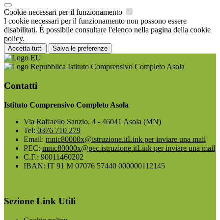
Cookie necessari per il funzionamento
I cookie necessari per il funzionamento non possono essere
disabilitati. È possibile consultare l'elenco nella pagina della cookie
policy.
Accetta tutti
Salva le preferenze
Istituto Comprensivo Completo Asola
Contatti
Istituto Comprensivo Completo Asola
Via Raffaello Sanzio, 4 - 46041 Asola (MN)
Tel:
0376 710 279
Email:
mnic80000x@istruzione.it
Link per inviare una mail
PEC:
mnic80000x@pec.istruzione.it
Link per inviare una mail
C.F.: 90011460202
IBAN: IT 91 M 07076 57440 000000112145
Sezione Link Utili