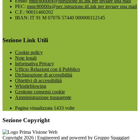
Email:
mnic80000x@istruzione.it
Link per inviare una mail
PEC:
mnic80000x@pec.istruzione.it
Link per inviare una mail
C.F.: 90011460202
IBAN: IT 91 M 07076 57440 000000112145
Sezione Link Utili
Cookie policy
Note legali
Informativa Privacy
Ufficio Relazioni con il Pubblico
Dichiarazione di accessibilità
Obiettivi di accessibilità
Whistleblowing
Gestione consensi cookie
Amministrazione trasparente
Pagina visualizzata
1433
volte
Sezione Copyright
Copyright 2026 | Engineered and powered by Gruppo Spaggiari