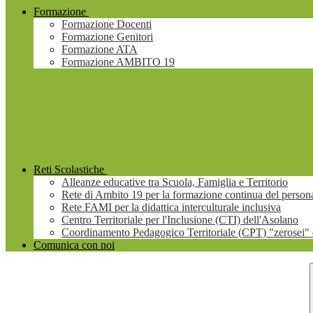
Formazione
Formazione Docenti
Formazione Genitori
Formazione ATA
Formazione AMBITO 19
Reti Scolastiche
Alleanze educative tra Scuola, Famiglia e Territorio
Rete di Ambito 19 per la formazione continua del persona
Rete FAMI per la didattica interculturale inclusiva
Centro Territoriale per l'Inclusione (CTI) dell'Asolano
Coordinamento Pedagogico Territoriale (CPT) "zerosei" 
Comunica con noi