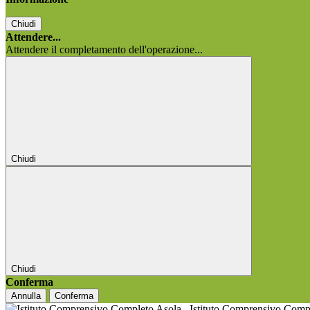
Chiudi
Attendere...
Attendere il completamento dell'operazione...
Chiudi
Chiudi
Conferma
Annulla
Conferma
Istituto Comprensivo Comp