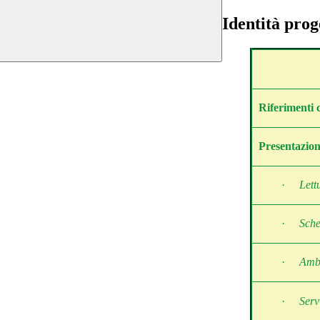
Identità prog
Riferimenti c
Presentazione
·
Lett
·
Sche
·
Ambi
·
Serv