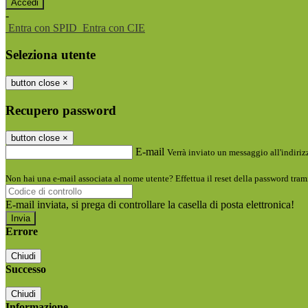
-
Entra con SPID
Entra con CIE
Seleziona utente
button close
×
Recupero password
button close
×
E-mail
Verrà inviato un messaggio all'indirizz
Non hai una e-mail associata al nome utente? Effettua il reset della password tram
E-mail inviata, si prega di controllare la casella di posta elettronica!
Errore
Chiudi
Successo
Chiudi
Informazione