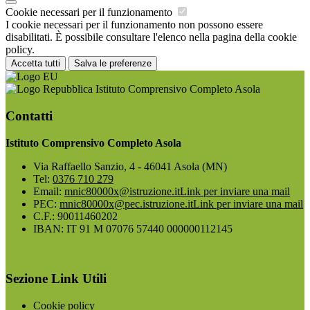
Cookie necessari per il funzionamento
I cookie necessari per il funzionamento non possono essere
disabilitati. È possibile consultare l'elenco nella pagina della cookie
policy.
Accetta tutti
Salva le preferenze
Istituto Comprensivo Completo Asola
Contatti
Istituto Comprensivo Completo Asola
Via Raffaello Sanzio, 4 - 46041 Asola (MN)
Tel:
0376 710 279
Email:
mnic80000x@istruzione.it
Link per inviare una mail
PEC:
mnic80000x@pec.istruzione.it
Link per inviare una mail
C.F.: 90011460202
IBAN: IT 91 M 07076 57440 000000112145
Sezione Link Utili
Cookie policy