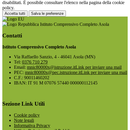
disabilitati. È possibile consultare l'elenco nella pagina della cookie
policy.
Accetta tutti
Salva le preferenze
Istituto Comprensivo Completo Asola
Contatti
Istituto Comprensivo Completo Asola
Via Raffaello Sanzio, 4 - 46041 Asola (MN)
Tel:
0376 710 279
Email:
mnic80000x@istruzione.it
Link per inviare una mail
PEC:
mnic80000x@pec.istruzione.it
Link per inviare una mail
C.F.: 90011460202
IBAN: IT 91 M 07076 57440 000000112145
Sezione Link Utili
Cookie policy
Note legali
Informativa Privacy