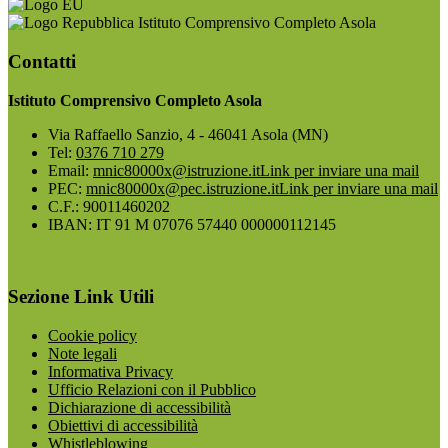
Istituto Comprensivo Completo Asola
Contatti
Istituto Comprensivo Completo Asola
Via Raffaello Sanzio, 4 - 46041 Asola (MN)
Tel:
0376 710 279
Email:
mnic80000x@istruzione.it
Link per inviare una mail
PEC:
mnic80000x@pec.istruzione.it
Link per inviare una mail
C.F.: 90011460202
IBAN: IT 91 M 07076 57440 000000112145
Sezione Link Utili
Cookie policy
Note legali
Informativa Privacy
Ufficio Relazioni con il Pubblico
Dichiarazione di accessibilità
Obiettivi di accessibilità
Whistleblowing