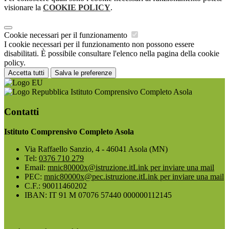
visionare la
COOKIE POLICY
.
Cookie necessari per il funzionamento
I cookie necessari per il funzionamento non possono essere
disabilitati. È possibile consultare l'elenco nella pagina della cookie
policy.
Accetta tutti
Salva le preferenze
Istituto Comprensivo Completo Asola
Contatti
Istituto Comprensivo Completo Asola
Via Raffaello Sanzio, 4 - 46041 Asola (MN)
Tel:
0376 710 279
Email:
mnic80000x@istruzione.it
Link per inviare una mail
PEC:
mnic80000x@pec.istruzione.it
Link per inviare una mail
C.F.: 90011460202
IBAN: IT 91 M 07076 57440 000000112145