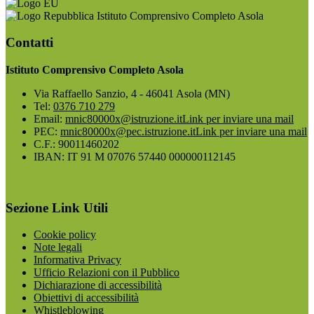
Istituto Comprensivo Completo Asola
Contatti
Istituto Comprensivo Completo Asola
Via Raffaello Sanzio, 4 - 46041 Asola (MN)
Tel:
0376 710 279
Email:
mnic80000x@istruzione.it
Link per inviare una mail
PEC:
mnic80000x@pec.istruzione.it
Link per inviare una mail
C.F.: 90011460202
IBAN: IT 91 M 07076 57440 000000112145
Sezione Link Utili
Cookie policy
Note legali
Informativa Privacy
Ufficio Relazioni con il Pubblico
Dichiarazione di accessibilità
Obiettivi di accessibilità
Whistleblowing