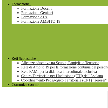
Formazione
Formazione Docenti
Formazione Genitori
Formazione ATA
Formazione AMBITO 19
Reti Scolastiche
Alleanze educative tra Scuola, Famiglia e Territorio
Rete di Ambito 19 per la formazione continua del persona
Rete FAMI per la didattica interculturale inclusiva
Centro Territoriale per l'Inclusione (CTI) dell'Asolano
Coordinamento Pedagogico Territoriale (CPT) "zerosei" 
Comunica con noi