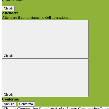
Chiudi
Attendere...
Attendere il completamento dell'operazione...
Chiudi
Chiudi
Conferma
Annulla
Conferma
Istituto Comprensivo Comp