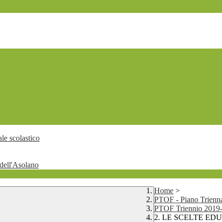
le scolastico
dell'Asolano
Home
>
PTOF - Piano Trienna
PTOF Triennio 2019-
2. LE SCELTE ED