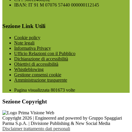
IBAN: IT 91 M 07076 57440 000000112145
Sezione Link Utili
Cookie policy
Note legali
Informativa Privacy
Ufficio Relazioni con il Pubblico
Dichiarazione di accessibilità
Obiettivi di accessibilità
Whistleblowing
Gestione consensi cookie
Amministrazione trasparente
Pagina visualizzata
801673
volte
Sezione Copyright
Copyright 2026 | Engineered and powered by Gruppo Spaggiari
Parma S.p.A. | Divisione Publishing & New Social Media
Disclaimer trattamento dati personali