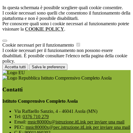
In questa schermata è possibile scegliere quali cookie consentire.
I cookie necessari sono quelli che consentono il funzionamento della
piattaforma e non è possibile disabilitarli.
Per conoscere quali sono i cookie necessari al funzionamento potete
visionare la
COOKIE POLICY
.
Cookie necessari per il funzionamento
I cookie necessari per il funzionamento non possono essere
disabilitati. È possibile consultare l'elenco nella pagina della cookie
policy.
Accetta tutti
Salva le preferenze
Istituto Comprensivo Completo Asola
Contatti
Istituto Comprensivo Completo Asola
Via Raffaello Sanzio, 4 - 46041 Asola (MN)
Tel:
0376 710 279
Email:
mnic80000x@istruzione.it
Link per inviare una mail
PEC:
mnic80000x@pec.istruzione.it
Link per inviare una mail
C.F.: 90011460202