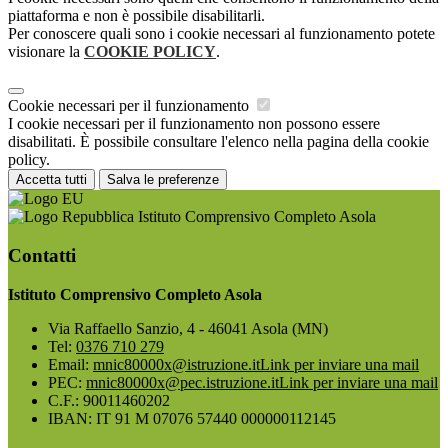
piattaforma e non è possibile disabilitarli.
Per conoscere quali sono i cookie necessari al funzionamento potete
visionare la
COOKIE POLICY
.
Cookie necessari per il funzionamento
I cookie necessari per il funzionamento non possono essere
disabilitati. È possibile consultare l'elenco nella pagina della cookie
policy.
Accetta tutti
Salva le preferenze
Istituto Comprensivo Completo Asola
Contatti
Istituto Comprensivo Completo Asola
Via Raffaello Sanzio, 4 - 46041 Asola (MN)
Tel:
0376 710 279
Email:
mnic80000x@istruzione.it
Link per inviare una mail
PEC:
mnic80000x@pec.istruzione.it
Link per inviare una mail
C.F.: 90011460202
IBAN: IT 91 M 07076 57440 000000112145